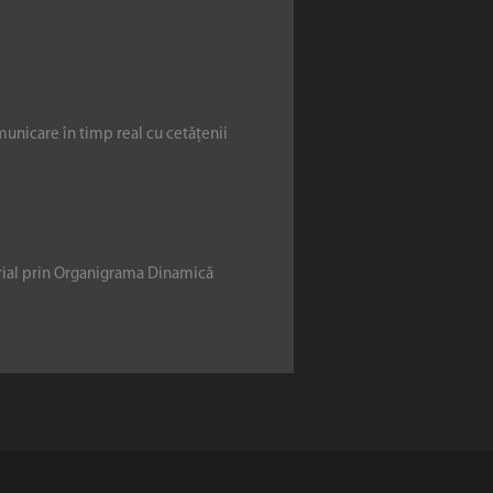
municare în timp real cu cetățenii
erial prin Organigrama Dinamică