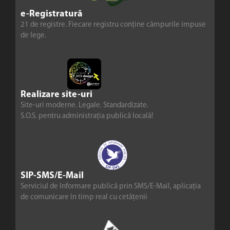
e-Registratură
21 de registre. Fiecare registru conține câmpurile impuse
de lege.
Realizare site-uri
Site-uri moderne. Legale. Standardizate.
S.O.S. pentru administrația publică locală!
SIP-SMS/E-Mail
Serviciul de Informare publică prin SMS/E-Mail, aplicația
de comunicare în timp real cu cetățenii