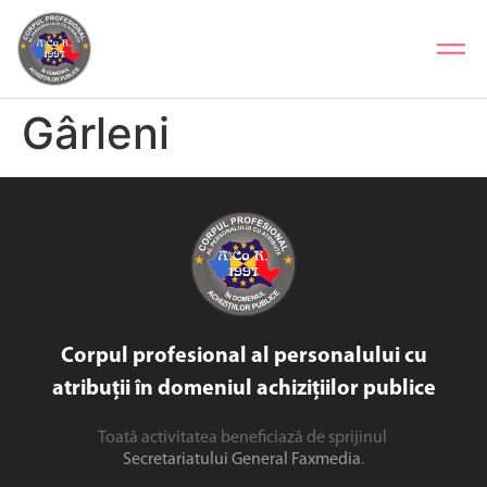
Gârleni
Corpul profesional al personalului cu
atribuții în domeniul achizițiilor publice
Toată activitatea beneficiază de sprijinul
Secretariatului General Faxmedia
.