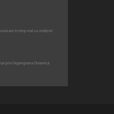
municare în timp real cu cetățenii
erial prin Organigrama Dinamică