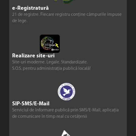
e-Registratură
21 de registre. Fiecare registru conține câmpurile impuse
de lege.
Realizare site-uri
Site-uri moderne. Legale. Standardizate.
S.O.S. pentru administrația publică locală!
SIP-SMS/E-Mail
Serviciul de Informare publică prin SMS/E-Mail, aplicația
de comunicare în timp real cu cetățenii