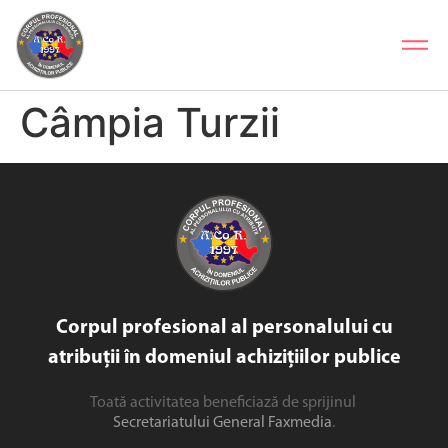
Câmpia Turzii
Corpul profesional al personalului cu
atribuții în domeniul achizițiilor publice
Toată activitatea beneficiază de sprijinul
Secretariatului General Faxmedia
.