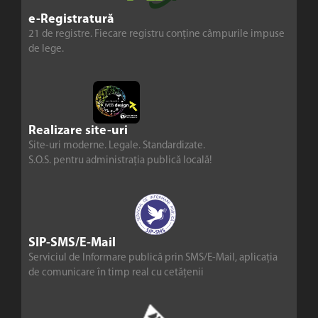
e-Registratură
21 de registre. Fiecare registru conține câmpurile impuse
de lege.
Realizare site-uri
Site-uri moderne. Legale. Standardizate.
S.O.S. pentru administrația publică locală!
SIP-SMS/E-Mail
Serviciul de Informare publică prin SMS/E-Mail, aplicația
de comunicare în timp real cu cetățenii