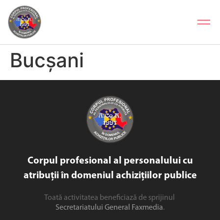
Bucșani
Corpul profesional al personalului cu
atribuții în domeniul achizițiilor publice
Toată activitatea beneficiază de sprijinul
Secretariatului General Faxmedia
.